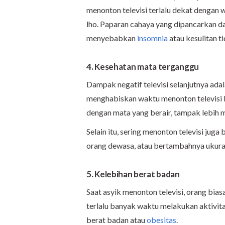
menonton televisi terlalu dekat dengan w
lho. Paparan cahaya yang dipancarkan dar
menyebabkan
insomnia
atau kesulitan ti
4. K
esehatan mata
terganggu
Dampak negatif televisi selanjutnya ad
menghabiskan waktu menonton televisi 
dengan mata yang berair, tampak lebih me
Selain itu, sering menonton televisi ju
orang dewasa, atau bertambahnya ukuran
5. Kelebihan berat badan
Saat asyik menonton televisi, orang bi
terlalu banyak waktu melakukan aktivita
berat badan atau
obesitas
.