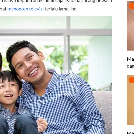
nya hanya kepada anak-anak saja. Padahal, orang dewasa
ibat
menonton televisi
terlalu lama, lho.