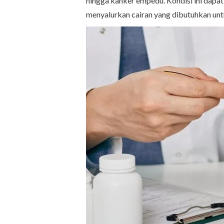
hingga kanker empedu. Kondisi ini dap
menyalurkan cairan yang dibutuhkan un