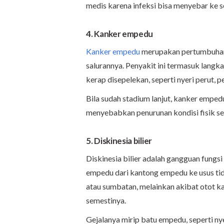
medis karena infeksi bisa menyebar ke s
4. Kanker empedu
Kanker empedu
merupakan pertumbuhan 
salurannya. Penyakit ini termasuk langka
kerap disepelekan, seperti nyeri perut, p
Bila sudah stadium lanjut, kanker empedu
menyebabkan penurunan kondisi fisik sec
5. Diskinesia bilier
Diskinesia bilier adalah gangguan fung
empedu dari kantong empedu ke usus tida
atau sumbatan, melainkan akibat otot 
semestinya.
Gejalanya mirip batu empedu, seperti nye