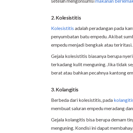
setelah mengonsumsi
makanan berlema
2. Kolesistitis
Kolesistitis
adalah peradangan pada ka
penyumbatan batu empedu. Akibat sumb
empedu menjadi bengkak atau teriritasi.
Gejala kolesistitis biasanya berupa nyer
terkadang kulit menguning. Jika tidak seg
berat atau bahkan pecahnya kantong e
3. Kolangitis
Berbeda dari kolesistitis, pada
kolangiti
membuat saluran empedu meradang dan
Gejala kolangitis bisa berupa demam tingg
menguning. Kondisi ini dapat membahay