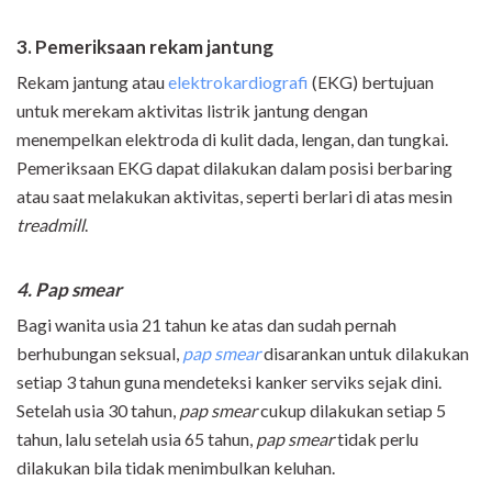
3. Pemeriksaan rekam jantung
Rekam jantung atau
elektrokardiografi
(EKG) bertujuan
untuk merekam aktivitas listrik jantung dengan
menempelkan elektroda di kulit dada, lengan, dan tungkai.
Pemeriksaan EKG dapat dilakukan dalam posisi berbaring
atau saat melakukan aktivitas, seperti berlari di atas mesin
treadmill
.
4. Pap smear
Bagi wanita usia 21 tahun ke atas dan sudah pernah
berhubungan seksual,
pap smear
disarankan untuk dilakukan
setiap 3 tahun guna mendeteksi kanker serviks sejak dini.
Setelah usia 30 tahun,
pap smear
cukup dilakukan setiap 5
tahun, lalu setelah usia 65 tahun,
pap smear
tidak perlu
dilakukan bila tidak menimbulkan keluhan.