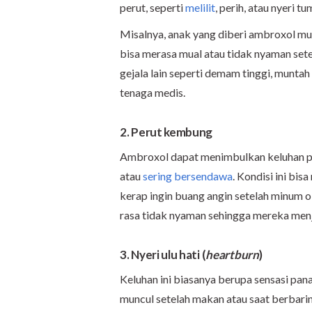
perut, seperti
melilit
, perih, atau nyeri 
Misalnya, anak yang diberi ambroxol mu
bisa merasa mual atau tidak nyaman setel
gejala lain seperti demam tinggi, muntah
tenaga medis.
2. Perut kembung
Ambroxol dapat menimbulkan keluhan pada
atau
sering bersendawa
. Kondisi ini bi
kerap ingin buang angin setelah minum 
rasa tidak nyaman sehingga mereka menj
3. Nyeri ulu hati (
heartburn
)
Keluhan ini biasanya berupa sensasi pana
muncul setelah makan atau saat berbarin