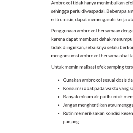
Ambroxol tidak hanya menimbulkan efek s
sehingga perlu diwaspadai. Beberapa ant
eritromisin, dapat memengaruhi kerja o
Penggunaan ambroxol bersamaan dengan o
karena dapat membuat dahak menumpuk d
tidak diinginkan, sebaiknya selalu berk
mengonsumsi ambroxol bersama obat la
Untuk meminimalisasi efek samping terse
Gunakan ambroxol sesuai dosis da
Konsumsi obat pada waktu yang sam
Banyak minum air putih untuk m
Jangan menghentikan atau menggan
Rutin memeriksakan kondisi keseh
panjang