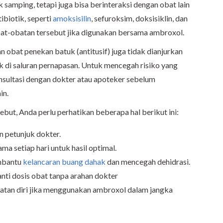
amping, tetapi juga bisa berinteraksi dengan obat lain
ibiotik, seperti
amoksisilin
, sefuroksim, doksisiklin, dan
bat-obatan tersebut jika digunakan bersama ambroxol.
bat penekan batuk (antitusif) juga tidak dianjurkan
i saluran pernapasan. Untuk mencegah risiko yang
onsultasi dengan dokter atau apoteker sebelum
in.
but, Anda perlu perhatikan beberapa hal berikut ini:
n petunjuk dokter.
a setiap hari untuk hasil optimal.
embantu
kelancaran buang dahak
dan mencegah dehidrasi.
ti dosis obat tanpa arahan dokter
atan diri jika menggunakan ambroxol dalam jangka