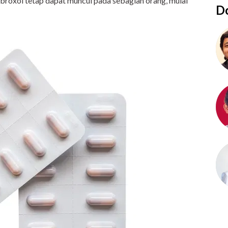
mbroxol tetap dapat muncul pada sebagian orang, mulai
Do