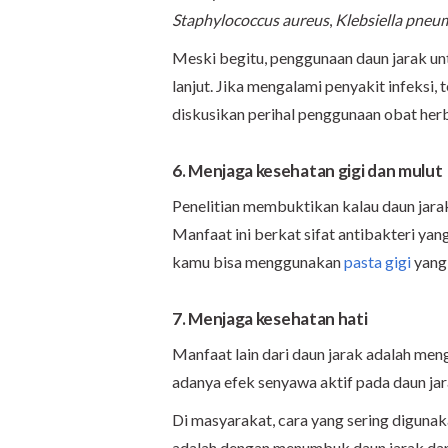
Staphylococcus aureus
,
Klebsiella pneu
Meski begitu, penggunaan daun jarak u
lanjut. Jika mengalami penyakit infeksi,
diskusikan perihal penggunaan obat her
6. Menjaga kesehatan gigi dan mulut
Penelitian membuktikan kalau daun jara
Manfaat ini berkat sifat antibakteri yan
kamu bisa menggunakan
pasta gigi
yang 
7. Me
njaga kesehatan hati
Manfaat lain dari daun jarak adalah me
adanya efek senyawa aktif pada daun jar
Di masyarakat, cara yang sering digunak
adalah dengan menumbuk daun jarak dan 