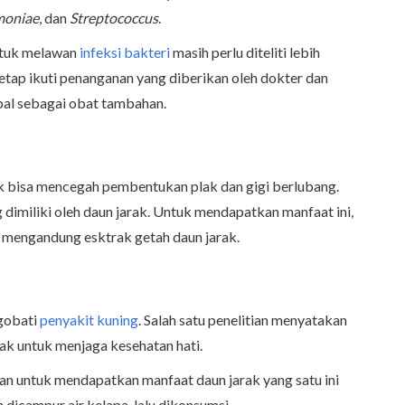
moniae
, dan
Streptococcus
.
ntuk melawan
infeksi bakteri
masih perlu diteliti lebih
 tetap ikuti penanganan yang diberikan oleh dokter dan
bal sebagai obat tambahan.
k bisa mencegah pembentukan plak dan gigi berlubang.
g dimiliki oleh daun jarak. Untuk mendapatkan manfaat ini,
mengandung esktrak getah daun jarak.
ngobati
penyakit kuning
. Salah satu penelitian menyatakan
ak untuk menjaga kesehatan hati.
an untuk mendapatkan manfaat daun jarak yang satu ini
dicampur air kelapa, lalu dikonsumsi.