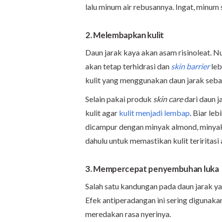
lalu minum air rebusannya. Ingat, minum 
2. Melembapkan kulit
Daun jarak kaya akan asam risinoleat. Nu
akan tetap terhidrasi dan
skin barrier
leb
kulit yang menggunakan daun jarak seba
Selain pakai produk
skin care
dari daun j
kulit agar
kulit menjadi lembap
. Biar le
dicampur dengan minyak almond, minyak z
dahulu untuk memastikan kulit teriritasi 
3. Mempercepat penyembuhan luka
Salah satu kandungan pada daun jarak ya
Efek antiperadangan ini sering diguna
meredakan rasa nyerinya.