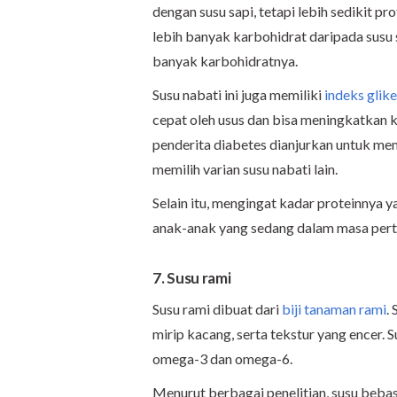
dengan susu sapi, tetapi lebih sedikit p
lebih banyak karbohidrat daripada susu 
banyak karbohidratnya.
Susu nabati ini juga memiliki
indeks glik
cepat oleh usus dan bisa meningkatkan ka
penderita diabetes dianjurkan untuk m
memilih varian susu nabati lain.
Selain itu, mengingat kadar proteinnya y
anak-anak yang sedang dalam masa pertu
7. Susu rami
Susu rami dibuat dari
biji tanaman rami
.
mirip kacang, serta tekstur yang encer.
omega-3 dan omega-6.
Menurut berbagai penelitian, susu bebas