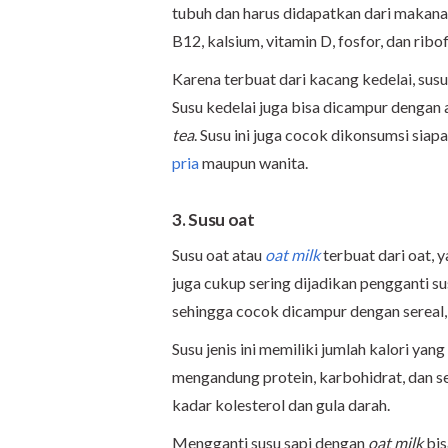
tubuh dan harus didapatkan dari makanan
B12, kalsium, vitamin D, fosfor, dan ribof
Karena terbuat dari kacang kedelai, susu 
Susu kedelai juga bisa dicampur dengan a
tea
. Susu ini juga cocok dikonsumsi sia
pria
maupun wanita.
3. Susu oat
Susu oat atau
oat milk
terbuat dari oat, y
juga cukup sering dijadikan pengganti su
sehingga cocok dicampur dengan sereal
Susu jenis ini memiliki jumlah kalori yan
mengandung protein, karbohidrat, dan 
kadar kolesterol dan gula darah.
Mengganti susu sapi dengan
oat milk
bis