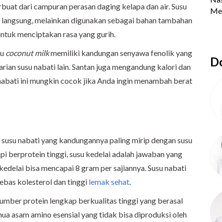
rbuat dari campuran perasan daging kelapa dan air. Susu
ra langsung, melainkan digunakan sebagai bahan tambahan
tuk menciptakan rasa yang gurih.
au
coconut milk
memiliki kandungan senyawa fenolik yang
Do
arian susu nabati lain. Santan juga mengandung kalori dan
u nabati ini mungkin cocok jika Anda ingin menambah berat
susu nabati yang kandungannya paling mirip dengan susu
api berprotein tinggi, susu kedelai adalah jawaban yang
kedelai bisa mencapai 8 gram per sajiannya. Susu nabati
bebas kolesterol dan tinggi
lemak sehat
.
sumber protein lengkap berkualitas tinggi yang berasal
ua asam amino esensial yang tidak bisa diproduksi oleh