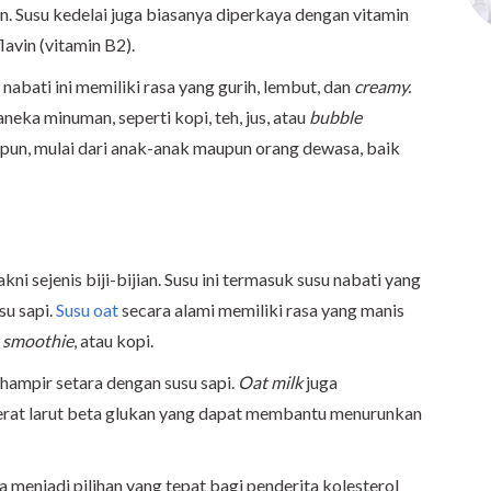
. Susu kedelai juga biasanya diperkaya dengan vitamin
lavin (vitamin B2).
nabati ini memiliki rasa yang gurih, lembut, dan
creamy.
neka minuman, seperti kopi, teh, jus, atau
bubble
papun, mulai dari anak-anak maupun orang dewasa, baik
akni sejenis biji-bijian. Susu ini termasuk susu nabati yang
su sapi.
Susu oat
secara alami memiliki rasa yang manis
,
smoothie
, atau kopi.
g hampir setara dengan susu sapi.
Oat milk
juga
serat larut beta glukan yang dapat membantu menurunkan
a menjadi pilihan yang tepat bagi penderita kolesterol