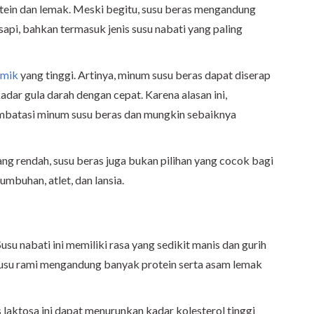
rotein dan lemak. Meski begitu, susu beras mengandung
sapi, bahkan termasuk jenis susu nabati yang paling
emik
yang tinggi. Artinya, minum susu beras dapat diserap
dar gula darah dengan cepat. Karena alasan ini,
embatasi minum susu beras dan mungkin sebaiknya
ang rendah, susu beras juga bukan pilihan yang cocok bagi
mbuhan, atlet, dan lansia.
 Susu nabati ini memiliki rasa yang sedikit manis dan gurih
 Susu rami mengandung banyak protein serta asam lemak
 laktosa ini dapat menurunkan kadar kolesterol tinggi