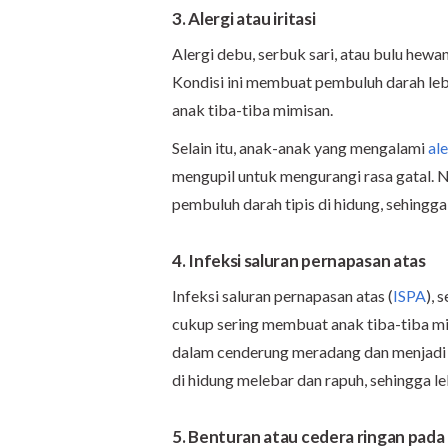
3. Alergi atau iritasi
Alergi debu, serbuk sari, atau bulu hew
Kondisi ini membuat pembuluh darah leb
anak tiba-tiba mimisan.
Selain itu, anak-anak yang mengalami
al
mengupil untuk mengurangi rasa gatal. 
pembuluh darah tipis di hidung, sehingga 
4. Infeksi saluran pernapasan atas
Infeksi saluran pernapasan atas (
ISPA
), 
cukup sering membuat anak tiba-tiba mi
dalam cenderung meradang dan menjadi l
di hidung melebar dan rapuh, sehingga le
5. Benturan atau cedera ringan pada