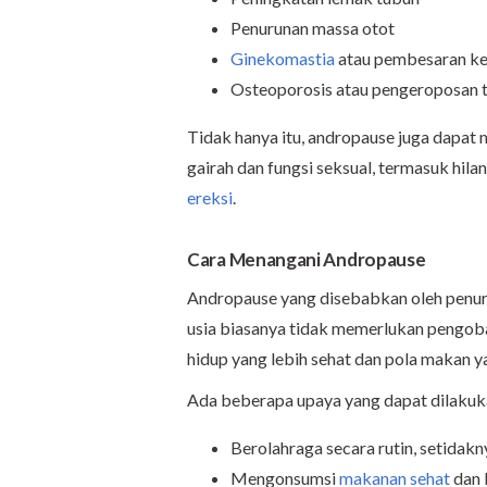
Penurunan massa otot
Ginekomastia
atau pembesaran kel
Osteoporosis atau pengeroposan 
Tidak hanya itu, andropause juga dapa
gairah dan fungsi seksual, termasuk hil
ereksi
.
Cara Menangani Andropause
Andropause yang disebabkan oleh penu
usia biasanya tidak memerlukan pengob
hidup yang lebih sehat dan pola makan ya
Ada beberapa upaya yang dapat dilakuka
Berolahraga secara rutin, setidakn
Mengonsumsi
makanan sehat
dan 