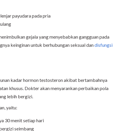
enjar payudara pada pria
tulang
t menimbulkan gejala yang menyebabkan gangguan pada
angnya keinginan untuk berhubungan seksual dan
disfungsi
runan kadar hormon testosteron akibat bertambahnya
atan khusus. Dokter akan menyarankan perbaikan pola
ng lebih bergizi.
n, yaitu:
ya 30 menit setiap hari
bergizi seimbang