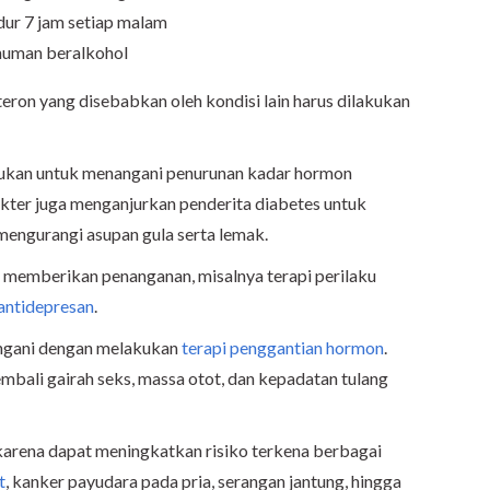
dur 7 jam setiap malam
numan beralkohol
ron yang disebabkan oleh kondisi lain harus dilakukan
ukan untuk menangani penurunan kadar hormon
okter juga menganjurkan penderita diabetes untuk
engurangi asupan gula serta lemak.
 memberikan penanganan, misalnya terapi perilaku
antidepresan
.
angani dengan melakukan
terapi penggantian hormon
.
mbali gairah seks, massa otot, dan kepadatan tulang
n karena dapat meningkatkan risiko terkena berbagai
t
, kanker payudara pada pria, serangan jantung, hingga