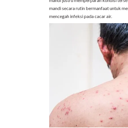
mandi justru memperparah kondisi terse
mandi secara rutin bermanfaat untuk men
mencegah infeksi pada cacar air.