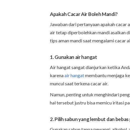
Apakah Cacar Air Boleh Mandi?
Jawaban dari pertanyaan apakah cacar ai
air tetap diperbolehkan mandi asalkan d
tips aman mandi saat mengalami cacar ai
1. Gunakan air hangat
Air hangat sangat dianjurkan ketika Anda
karena
air hangat
membantu menjaga keny
muncul saat terkena cacar air.
Namun, penting untuk menghindari penggu
hal tersebut justru bisa memicu iritasi pa
2. Pilih sabun yang lembut dan beba
Gunakan sabun tanpa pewangi, alkohol, 