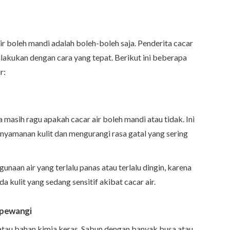
r boleh mandi adalah boleh-boleh saja. Penderita cacar
ilakukan dengan cara yang tepat. Berikut ini beberapa
r:
 masih ragu apakah cacar air boleh mandi atau tidak. Ini
amanan kulit dan mengurangi rasa gatal yang sering
naan air yang terlalu panas atau terlalu dingin, karena
da kulit yang sedang sensitif akibat cacar air.
s pewangi
atau bahan kimia keras. Sabun dengan banyak busa atau