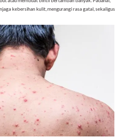
but atau membuat bintil bertambah banyak. Padahal,
jaga kebersihan kulit, mengurangi rasa gatal, sekaligus