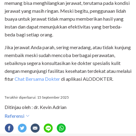
memang bisa menghilangkan jerawat, terutama pada kondisi
jerawat yang masih ringan. Meski begitu, penggunaan lidah
buaya untuk jerawat tidak mampu memberikan hasil yang
instan dan dapat menunjukkan efektivitas yang berbeda-
beda bagi setiap orang.
Jika jerawat Anda parah, sering meradang, atau tidak kunjung
membaik meski sudah mencoba berbagai perawatan,
sebaiknya segera konsultasikan ke dokter spesialis kulit
dengan mengunjungi fasilitas kesehatan terdekat atau melalui
fitur
Chat Bersama Dokter
di aplikasi ALODOKTER.
Terakhir diperbarui: 15 September 2025