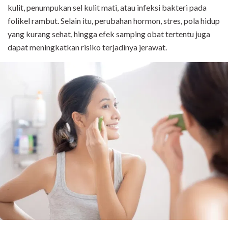
kulit, penumpukan sel kulit mati, atau infeksi bakteri pada
folikel rambut. Selain itu, perubahan hormon, stres, pola hidup
yang kurang sehat, hingga efek samping obat tertentu juga
dapat meningkatkan risiko terjadinya jerawat.