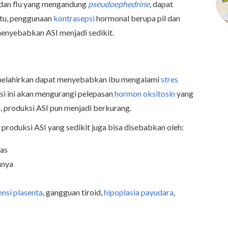
i dan flu yang mengandung
pseudoephedrine
, dapat
itu, penggunaan
kontrasepsi
hormonal berupa pil dan
menyebabkan ASI menjadi sedikit.
 melahirkan dapat menyebabkan ibu mengalami
stres
isi ini akan mengurangi pelepasan
hormon oksitosin
yang
, produksi ASI pun menjadi berkurang.
 produksi ASI yang sedikit juga bisa disebabkan oleh:
tas
mnya
ensi plasenta
, gangguan tiroid,
hipoplasia payudara
,