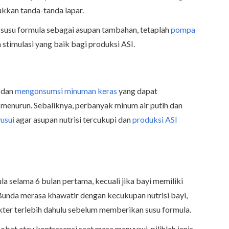
ukkan tanda-tanda lapar.
si susu formula sebagai asupan tambahan, tetaplah
pompa
timulasi yang baik bagi produksi ASI.
 dan
mengonsumsi minuman keras
yang dapat
menurun. Sebaliknya, perbanyak minum air putih dan
usui
agar asupan nutrisi tercukupi dan
produksi ASI
a selama 6 bulan pertama, kecuali jika bayi memiliki
Bunda merasa khawatir dengan kecukupan nutrisi bayi,
kter terlebih dahulu sebelum memberikan susu formula.
 obat atau kontrasepsi saat masa menyusui, pilihlah jenis