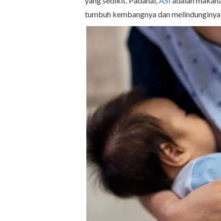
yang sedikit. Padahal,
ASI
adalah makana
tumbuh kembangnya dan melindunginya d