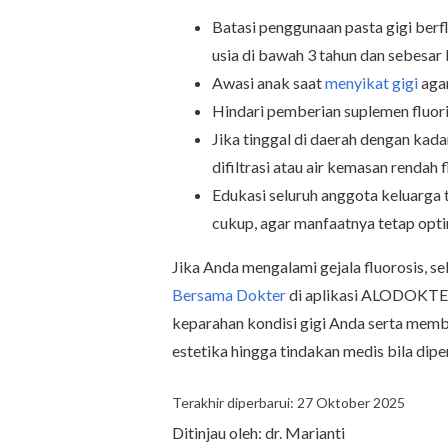
Batasi penggunaan pasta gigi berf
usia di bawah 3 tahun dan sebesar
Awasi anak saat
menyikat gigi
agar
Hindari pemberian suplemen fluori
Jika tinggal di daerah dengan kadar
difiltrasi atau air kemasan rendah f
Edukasi seluruh anggota keluarga 
cukup, agar manfaatnya tetap opt
Jika Anda mengalami gejala fluorosis, s
Bersama Dokter
di aplikasi ALODOKTER
keparahan kondisi gigi Anda serta memb
estetika hingga tindakan medis bila dipe
Terakhir diperbarui: 27 Oktober 2025