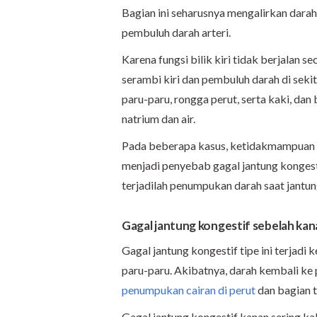
Bagian ini seharusnya mengalirkan darah
pembuluh darah arteri.
Karena fungsi bilik kiri tidak berjalan s
serambi kiri dan pembuluh darah di seki
paru-paru, rongga perut, serta kaki, d
natrium dan air.
Pada beberapa kasus, ketidakmampuan bi
menjadi penyebab gagal jantung kongesti
terjadilah penumpukan darah saat jantun
Gagal jantung kongestif sebelah ka
Gagal jantung kongestif tipe ini terjadi
paru-paru. Akibatnya, darah kembali ke
penumpukan cairan di perut
dan bagian t
Gagal jantung kongestif kanan sering kali