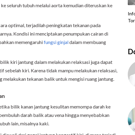
 ke seluruh tubuh melalui aorta kemudian diteruskan ke
ecara optimal, terjadilah peningkatan tekanan pada
tarnya. Kondisi ini menciptakan penumpukan cairan di
an bahkan memengaruhi
fungsi ginjal
dalam membuang
Do
lik kiri jantung dalam melakukan relaksasi juga dapat
f sebelah kiri. Karena tidak mampu melakukan relaksasi,
g melakukan tekanan balik untuk mengisi ruang jantung.
nan
 ketika bilik kanan jantung kesulitan memompa darah ke
 pembuluh darah balik atau vena hingga menyebabkan
ubuh lain, misalnya kaki.
 diawali dari gagal jantung kongestif kiri, di mana terjadi