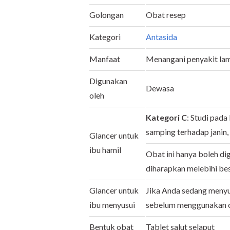
Golongan
Obat resep
Kategori
Antasida
Manfaat
Menangani penyakit lamb
Digunakan
Dewasa
oleh
Kategori C
: Studi pad
samping terhadap janin, 
Glancer untuk
ibu hamil
Obat ini hanya boleh d
diharapkan melebihi bes
Glancer untuk
Jika Anda sedang menyus
ibu menyusui
sebelum menggunakan ob
Bentuk obat
Tablet salut selaput