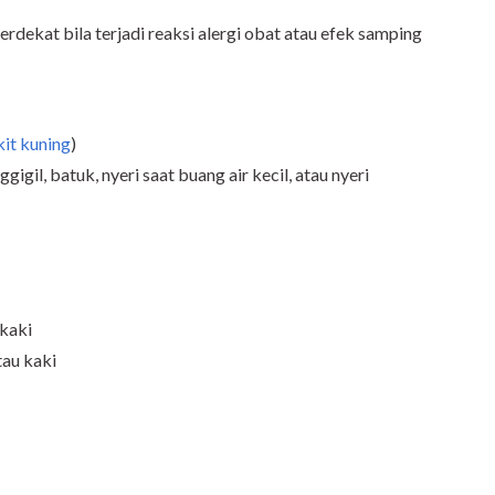
rdekat bila terjadi reaksi alergi obat atau efek samping
it kuning
)
igil, batuk, nyeri saat buang air kecil, atau nyeri
 kaki
tau kaki