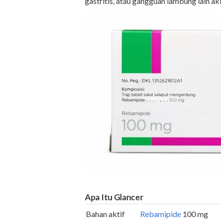
gastritis, atau gangguan lambung lain akib
Apa Itu Glancer
Bahan aktif
Rebamipide
100 mg