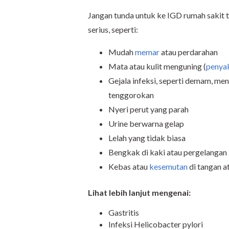
Jangan tunda untuk ke IGD rumah sakit te
serius, seperti:
Mudah
memar
atau perdarahan
Mata atau kulit menguning (
penyak
Gejala infeksi, seperti demam, mengg
tenggorokan
Nyeri perut yang parah
Urine berwarna gelap
Lelah yang tidak biasa
Bengkak di kaki atau pergelangan
Kebas atau
kesemutan
di tangan a
Lihat lebih lanjut mengenai:
Gastritis
Infeksi Helicobacter pylori