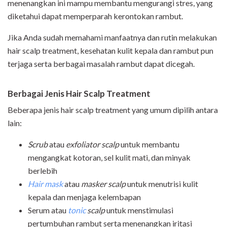
menenangkan ini mampu membantu mengurangi stres, yang
diketahui dapat memperparah kerontokan rambut.
Jika Anda sudah memahami manfaatnya dan rutin melakukan
hair scalp treatment, kesehatan kulit kepala dan rambut pun
terjaga serta berbagai masalah rambut dapat dicegah.
Berbagai Jenis Hair Scalp Treatment
Beberapa jenis hair scalp treatment yang umum dipilih antara
lain:
Scrub
atau
exfoliator scalp
untuk membantu
mengangkat kotoran, sel kulit mati, dan minyak
berlebih
Hair mask
atau
masker scalp
untuk menutrisi kulit
kepala dan menjaga kelembapan
Serum atau
tonic
scalp
untuk menstimulasi
pertumbuhan rambut serta menenangkan iritasi