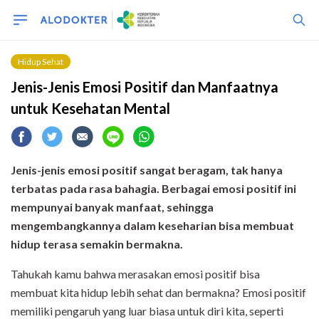
Hidup Sehat
Jenis-Jenis Emosi Positif dan Manfaatnya
untuk Kesehatan Mental
Jenis-jenis emosi positif sangat beragam, tak hanya
terbatas pada rasa bahagia. Berbagai emosi positif ini
mempunyai banyak manfaat, sehingga
mengembangkannya dalam keseharian bisa membuat
hidup terasa semakin bermakna.
Tahukah kamu bahwa merasakan emosi positif bisa
membuat kita hidup lebih sehat dan bermakna? Emosi positif
memiliki pengaruh yang luar biasa untuk diri kita, seperti