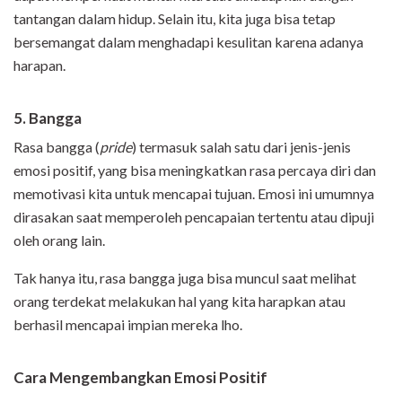
tantangan dalam hidup. Selain itu, kita juga bisa tetap
bersemangat dalam menghadapi kesulitan karena adanya
harapan.
5. Bangga
Rasa bangga (
pride
) termasuk salah satu dari jenis-jenis
emosi positif, yang bisa meningkatkan rasa percaya diri dan
memotivasi kita untuk mencapai tujuan. Emosi ini umumnya
dirasakan saat memperoleh pencapaian tertentu atau dipuji
oleh orang lain.
Tak hanya itu, rasa bangga juga bisa muncul saat melihat
orang terdekat melakukan hal yang kita harapkan atau
berhasil mencapai impian mereka lho.
Cara Mengembangkan Emosi Positif