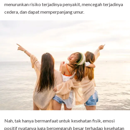
menurunkan risiko terjadinya penyakit, mencegah terjadinya
cedera, dan dapat memperpanjang umur.
Nah, tak hanya bermanfaat untuk kesehatan fisik, emosi
positif nyatanya juga berpengaruh besar terhadap kesehatan