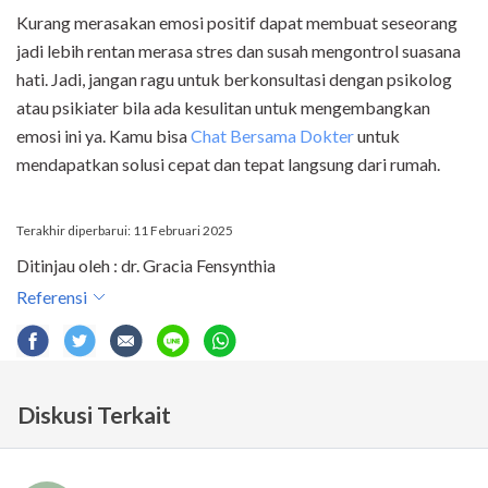
Kurang merasakan emosi positif dapat membuat seseorang
jadi lebih rentan merasa stres dan susah mengontrol suasana
hati. Jadi, jangan ragu untuk berkonsultasi dengan psikolog
atau psikiater bila ada kesulitan untuk mengembangkan
emosi ini ya. Kamu bisa
Chat Bersama Dokter
untuk
mendapatkan solusi cepat dan tepat langsung dari rumah.
Terakhir diperbarui: 11 Februari 2025