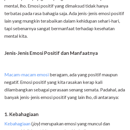
mental, lho. Emosi positif yang dimaksud tidak hanya
terbatas pada rasa bahagia saja. Ada jenis-jenis emosi positif
lain yang mungkin terabaikan dalam kehidupan sehari-hari,
tapi sebenarnya sangat bermanfaat terhadap kesehatan
mental kita.
Jenis-Jenis Emosi Positif dan Manfaatnya
Macam-macam emosi
beragam, ada yang positif maupun
negatif.
Emosi positif yang kita rasakan kerap kali
dilambangkan sebagai perasaan senang semata. Padahal, ada
banyak jenis-jenis emosi positif yang lain lho, di antaranya:
1. Kebahagiaan
Kebahagiaan
(
joy
) merupakan emosi yang muncul dan