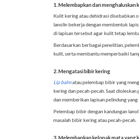
1. Melembapkan dan menghaluskan k
Kulit kering atau dehidrasi disebabkan ol
lanolin bekerja dengan membentuk lapisa
di lapisan tersebut agar kulit tetap lemb
Berdasarkan berbagai penelitian, pelem
kulit, serta membantu memperbaiki tampi
2. Mengatasi bibir kering
Lip balm
atau pelembap bibir yang meng
kering dan pecah-pecah. Saat dioleskan p
dan memberikan lapisan pelindung yang d
Pelembap bibir dengan kandungan lanol
masalah bibir kering atau pecah-pecah.
3. Melembapkan kelopak mata yang k