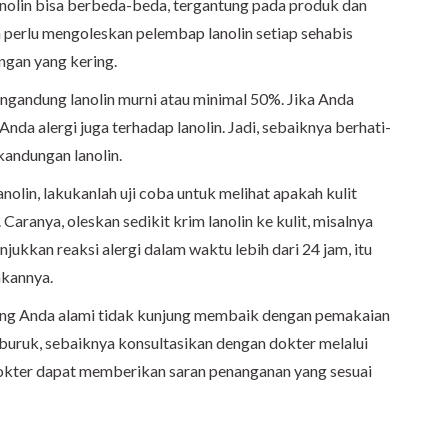
nolin bisa berbeda-beda, tergantung pada produk dan
a perlu mengoleskan pelembap lanolin setiap sehabis
ngan yang kering.
engandung lanolin murni atau minimal 50%. Jika Anda
nda alergi juga terhadap lanolin. Jadi, sebaiknya berhati-
andungan lanolin.
olin, lakukanlah uji coba untuk melihat apakah kulit
 Caranya, oleskan sedikit krim lanolin ke kulit, misalnya
unjukkan reaksi alergi dalam waktu lebih dari 24 jam, itu
akannya.
 yang Anda alami tidak kunjung membaik dengan pemakaian
buruk, sebaiknya konsultasikan dengan dokter melalui
dokter dapat memberikan saran penanganan yang sesuai