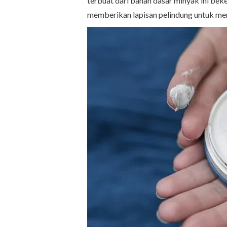
terbuat dari bahan dasar minyak ini be
memberikan lapisan pelindung untuk menc