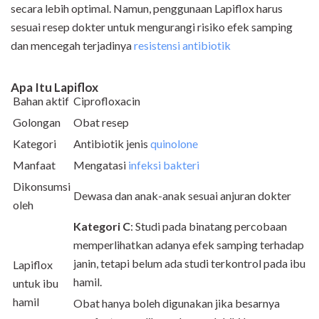
secara lebih optimal. Namun, penggunaan Lapiflox harus
sesuai resep dokter untuk mengurangi risiko efek samping
dan mencegah terjadinya
resistensi antibiotik
Apa Itu Lapiflox
Bahan aktif
Ciprofloxacin
Golongan
Obat resep
Kategori
Antibiotik jenis
quinolone
Manfaat
Mengatasi
infeksi bakteri
Dikonsumsi
Dewasa dan anak-anak sesuai anjuran dokter
oleh
Kategori C
: Studi pada binatang percobaan
memperlihatkan adanya efek samping terhadap
janin, tetapi belum ada studi terkontrol pada ibu
Lapiflox
hamil.
untuk ibu
hamil
Obat hanya boleh digunakan jika besarnya