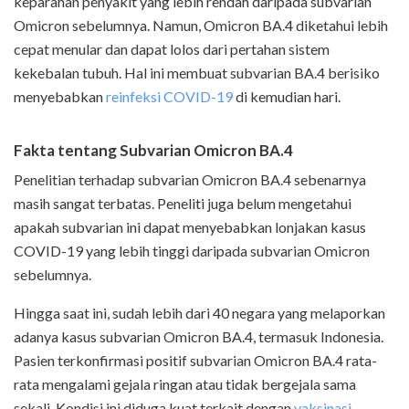
keparahan penyakit yang lebih rendah daripada subvarian
Omicron sebelumnya. Namun, Omicron BA.4 diketahui lebih
cepat menular dan dapat lolos dari pertahan sistem
kekebalan tubuh. Hal ini membuat subvarian BA.4 berisiko
menyebabkan
reinfeksi COVID-19
di kemudian hari.
Fakta tentang Subvarian Omicron BA.4
Penelitian terhadap subvarian Omicron BA.4 sebenarnya
masih sangat terbatas. Peneliti juga belum mengetahui
apakah subvarian ini dapat menyebabkan lonjakan kasus
COVID-19 yang lebih tinggi daripada subvarian Omicron
sebelumnya.
Hingga saat ini, sudah lebih dari 40 negara yang melaporkan
adanya kasus subvarian Omicron BA.4, termasuk Indonesia.
Pasien terkonfirmasi positif subvarian Omicron BA.4 rata-
rata mengalami gejala ringan atau tidak bergejala sama
sekali. Kondisi ini diduga kuat terkait dengan
vaksinasi