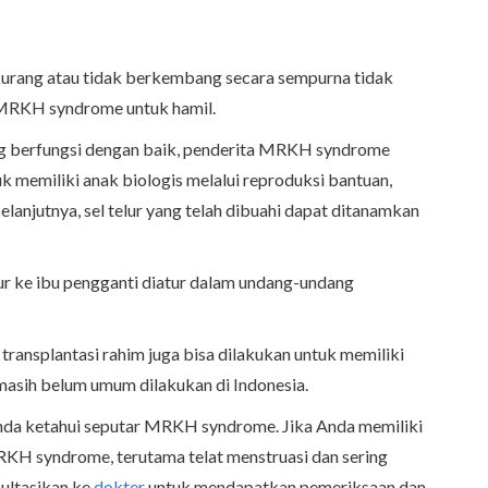
kurang atau tidak berkembang secara sempurna tidak
MRKH syndrome untuk hamil.
ng berfungsi dengan baik, penderita MRKH syndrome
 memiliki anak biologis melalui reproduksi bantuan,
 Selanjutnya, sel telur yang telah dibuahi dapat ditanamkan
ur ke ibu pengganti diatur dalam undang-undang
transplantasi rahim juga bisa dilakukan untuk memiliki
 masih belum umum dilakukan di Indonesia.
 Anda ketahui seputar MRKH syndrome. Jika Anda memiliki
H syndrome, terutama telat menstruasi dan sering
sultasikan ke
dokter
untuk mendapatkan pemeriksaan dan