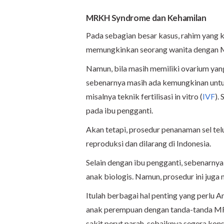
MRKH Syndrome dan Kehamilan
Pada sebagian besar kasus, rahim yang 
memungkinkan seorang wanita dengan 
Namun, bila masih memiliki ovarium ya
sebenarnya masih ada kemungkinan untuk
misalnya teknik fertilisasi in vitro (
IVF
).
pada ibu pengganti.
Akan tetapi, prosedur penanaman sel tel
reproduksi dan dilarang di Indonesia.
Selain dengan ibu pengganti, sebenarnya 
anak biologis. Namun, prosedur ini juga
Itulah berbagai hal penting yang perlu
anak perempuan dengan tanda-tanda MRK
sakit perut parah, sebaiknya segera kon