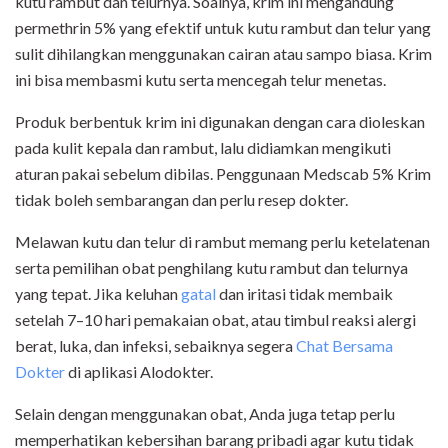
kutu rambut dan telurnya. Soalnya, krim ini mengandung
permethrin 5% yang efektif untuk kutu rambut dan telur yang
sulit dihilangkan menggunakan cairan atau sampo biasa. Krim
ini bisa membasmi kutu serta mencegah telur menetas.
Produk berbentuk krim ini digunakan dengan cara dioleskan
pada kulit kepala dan rambut, lalu didiamkan mengikuti
aturan pakai sebelum dibilas. Penggunaan Medscab 5% Krim
tidak boleh sembarangan dan perlu resep dokter.
Melawan kutu dan telur di rambut memang perlu ketelatenan
serta pemilihan obat penghilang kutu rambut dan telurnya
yang tepat. Jika keluhan
gatal
dan iritasi tidak membaik
setelah 7–10 hari pemakaian obat, atau timbul reaksi alergi
berat, luka, dan infeksi, sebaiknya segera
Chat Bersama
Dokter
di aplikasi Alodokter.
Selain dengan menggunakan obat, Anda juga tetap perlu
memperhatikan kebersihan barang pribadi agar kutu tidak