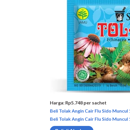
Harga: Rp5.748 per sachet
Beli Tolak Angin Cair Flu Sido Muncul
Beli Tolak Angin Cair Flu Sido Muncul