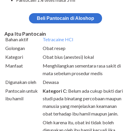
Beli Pantocain di Aloshop
Apa Itu Pantocain
Bahan aktif
Tetracaine HCl
Golongan
Obat resep
Kategori
Obat bius (anestesi) lokal
Manfaat
Menghilangkan sementara rasa sakit di
mata sebelum prosedur medis
Digunakan oleh
Dewasa
Pantocain untuk
Kategori C:
Belum ada cukup bukti dari
ibu hamil
studi pada binatang percobaan maupun
manusia yang menjelaskan keamanan
obat terhadap ibu hamil maupun janin.
Oleh karena itu, obat ini tidak boleh
digunakan oleh ibu hamil kecuali jika