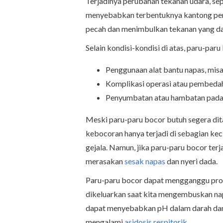
Terjadinya perubahan tekanan udara, sep
menyebabkan terbentuknya kantong penu
pecah dan menimbulkan tekanan yang d
Selain kondisi-kondisi di atas, paru-par
Penggunaan alat bantu napas, misa
Komplikasi operasi atau pembeda
Penyumbatan atau hambatan pada 
Meski paru-paru bocor butuh segera dit
kebocoran hanya terjadi di sebagian kec
gejala. Namun, jika paru-paru bocor ter
merasakan
sesak napas
dan nyeri dada.
Paru-paru bocor dapat mengganggu pro
dikeluarkan saat kita mengembuskan nap
dapat menyebabkan pH dalam darah dan
mengalami
asidosis respitorik
.