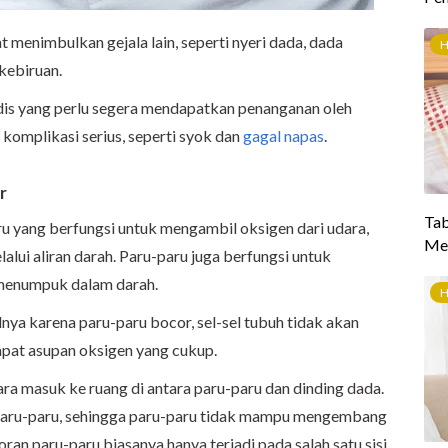
t menimbulkan gejala lain, seperti nyeri dada, dada
kebiruan.
is yang perlu segera mendapatkan penanganan oleh
h komplikasi serius, seperti syok dan
gagal napas
.
r
ru yang berfungsi untuk mengambil oksigen dari udara,
alui aliran darah. Paru-paru juga berfungsi untuk
menumpuk dalam darah.
lnya karena paru-paru bocor, sel-sel tubuh tidak akan
pat asupan oksigen yang cukup.
ara masuk ke ruang di antara paru-paru dan dinding dada.
paru-paru, sehingga paru-paru tidak mampu mengembang
an paru-paru biasanya hanya terjadi pada salah satu sisi