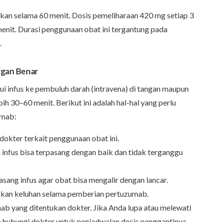
kan selama 60 menit. Dosis pemeliharaan 420 mg setiap 3
enit. Durasi penggunaan obat ini tergantung pada
.
gan Benar
ui infus ke pembuluh darah (intravena) di tangan maupun
ih 30–60 menit. Berikut ini adalah hal-hal yang perlu
umab:
 dokter terkait penggunaan obat ini.
infus bisa terpasang dengan baik dan tidak terganggu
sang infus agar obat bisa mengalir dengan lancar.
sakan keluhan selama pemberian pertuzumab.
b yang ditentukan dokter. Jika Anda lupa atau melewati
a hubungi dokter untuk penjadwalan dosis penggantinya.