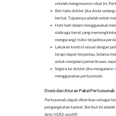
setelah mengonsumsi obat ini. P
Beri tahu dokter jika Anda sedan
herbal. Tujuannya adalah untuk men
Hati-hati dalam menggunakan benda
olahraga berat yang memungkinkan t
mengurangi risiko terjadinya perda
Lakukan kontrol sesuai dengan jad
terapi dapat terpantau. Selama m
untuk menjalani pemeriksaan, seper
Segera ke dokter jika mengalami
r
menggunakan pertuzumab.
Dosis dan Aturan Pakai Pertuzumab
Pertuzumab dapat diberikan sebagai te
pengangkatan kanker. Berikut ini adala
jenis HER2-positif: