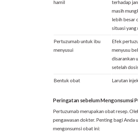
hamil
terhadap jan
masih mungk
lebih besar 
situasi yan
Pertuzumab untuk ibu
Efek pertuz
menyusui
menyusu belu
disarankan 
setelah dosi
Bentuk obat
Larutan inje
Peringatan sebelum Mengonsumsi 
Pertuzumab merupakan obat resep. Oleh 
pengawasan dokter. Penting bagi Anda 
mengonsumsi obat ini: