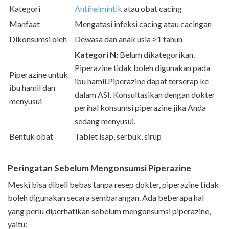
Kategori
Antihelmintik
atau obat cacing
Manfaat
Mengatasi infeksi cacing atau cacingan
Dikonsumsi oleh
Dewasa dan anak usia ≥1 tahun
Kategori
N
:
Belum dikategorikan.
Piperazine tidak boleh digunakan pada
Piperazine untuk
ibu hamil.Piperazine dapat terserap ke
ibu hamil dan
dalam ASI. Konsultasikan dengan dokter
menyusui
perihal konsumsi piperazine jika Anda
sedang menyusui.
Bentuk obat
Tablet isap, serbuk, sirup
Peringatan Sebelum
Mengonsumsi
Piperazine
Meski bisa dibeli bebas tanpa resep dokter, piperazine tidak
boleh digunakan secara sembarangan. Ada beberapa hal
yang perlu diperhatikan sebelum mengonsumsi piperazine,
yaitu: