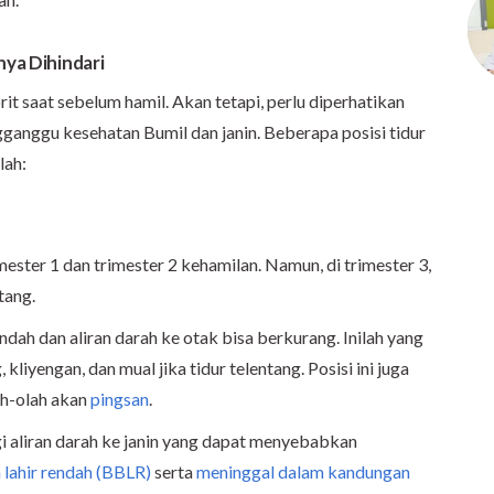
nya Dihindari
rit saat sebelum hamil. Akan tetapi, perlu diperhatikan
ganggu kesehatan Bumil dan janin. Beberapa posisi tidur
lah:
mester 1 dan trimester 2 kehamilan. Namun, di trimester 3,
tang.
ndah dan aliran darah ke otak bisa berkurang. Inilah yang
iyengan, dan mual jika tidur telentang. Posisi ini juga
h-olah akan
pingsan
.
i aliran darah ke janin yang dapat menyebabkan
 lahir rendah (BBLR)
serta
meninggal dalam kandungan