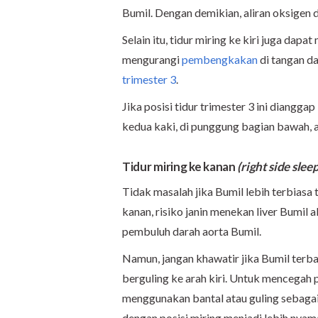
Bumil. Dengan demikian, aliran oksigen d
Selain itu, tidur miring ke kiri juga dapa
mengurangi
pembengkakan
di tangan da
trimester 3
.
Jika posisi tidur trimester 3 ini diang
kedua kaki, di punggung bagian bawah, at
Tidur miring ke kanan
(right side slee
Tidak masalah jika Bumil lebih terbiasa t
kanan, risiko janin menekan liver Bumil a
pembuluh darah aorta Bumil.
Namun, jangan khawatir jika Bumil terba
berguling ke arah kiri. Untuk mencegah 
menggunakan bantal atau guling sebagai
dengan posisi miring menjadi lebih nyam