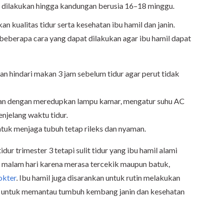
 dilakukan hingga kandungan berusia 16–18 minggu.
n kualitas tidur serta kesehatan ibu hamil dan janin.
a beberapa cara yang dapat dilakukan agar ibu hamil dapat
n hindari makan 3 jam sebelum tidur agar perut tidak
man dengan meredupkan lampu kamar, mengatur suhu AC
njelang waktu tidur.
ntuk menjaga tubuh tetap rileks dan nyaman.
ur trimester 3 tetapi sulit tidur yang ibu hamil alami
a malam hari karena merasa tercekik maupun batuk,
okter
. Ibu hamil juga disarankan untuk rutin melakukan
l untuk memantau tumbuh kembang janin dan kesehatan