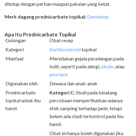
ditutup dengan perban maupun pakaian yang ketat.
Merk dagang prednicarbate topikal:
Dermatop
Apa Itu Prednicarbate Topikal
Golongan
Obat resep
Kategori
Kortikosteroid
topikal
Manfaat
Meredakan gejala peradangan pada
kulit, seperti pada alergi,
eksim
, atau
psoriasis
Digunakan oleh
Dewasa dan anak-anak
Prednicarbate
Kategori C:
Studi pada binatang
topikal untuk ibu
percobaan memperlihatkan adanya
hamil
efek samping terhadap janin, tetapi
belum ada studi terkontrol pada ibu
hamil.
Obat ini hanya boleh digunakan jika