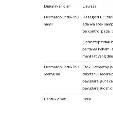
Digunakan oleh
Dewasa
Dermatop untuk ibu
Kategori C:
Stud
hamil
adanya efek sampi
terkontrol pada i
Dermatop tidak bo
pertama kehamilan
manfaat yang diha
Dermatop untuk ibu
Efek Dermatop pa
menyusui
diketahui secara 
payudara, gunaka
payudara sudah d
Bentuk obat
Krim