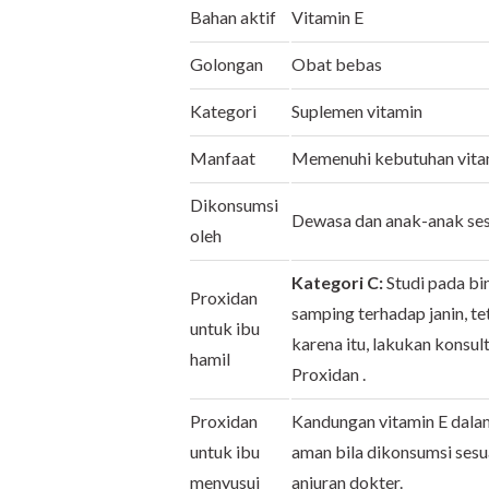
Bahan aktif
Vitamin E
Golongan
Obat bebas
Kategori
Suplemen vitamin
Manfaat
Memenuhi kebutuhan vitam
Dikonsumsi
Dewasa dan anak-anak sesu
oleh
Kategori C:
Studi pada b
Proxidan
samping terhadap janin, te
untuk ibu
karena itu, lakukan konsul
hamil
Proxidan .
Proxidan
Kandungan vitamin E dalam
untuk ibu
aman bila dikonsumsi sesua
menyusui
anjuran dokter.