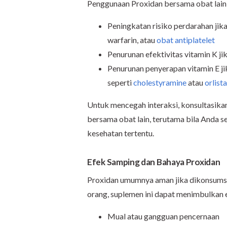
Penggunaan Proxidan bersama obat lain 
Peningkatan risiko perdarahan jik
warfarin, atau
obat antiplatelet
Penurunan efektivitas vitamin K ji
Penurunan penyerapan vitamin E j
seperti
cholestyramine
atau
orlista
Untuk mencegah interaksi, konsultasik
bersama obat lain, terutama bila Anda s
kesehatan tertentu.
Efek Samping dan Bahaya Proxidan
Proxidan umumnya aman jika dikonsumsi
orang, suplemen ini dapat menimbulkan e
Mual atau gangguan pencernaan