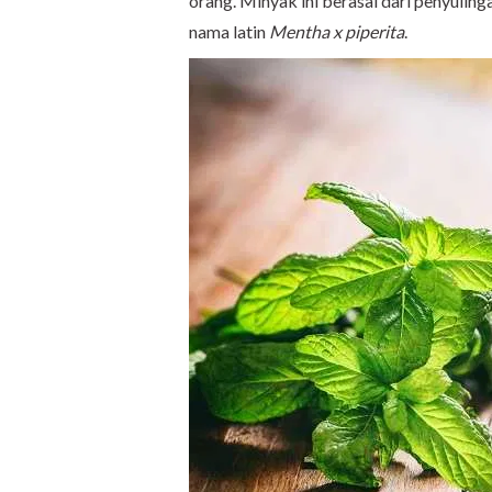
orang. Minyak ini berasal dari penyuli
nama latin
Mentha x piperita
.