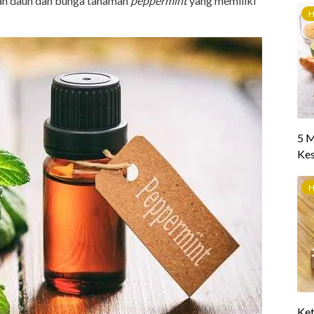
ngan daun dan bunga tanaman
peppermint
yang memiliki