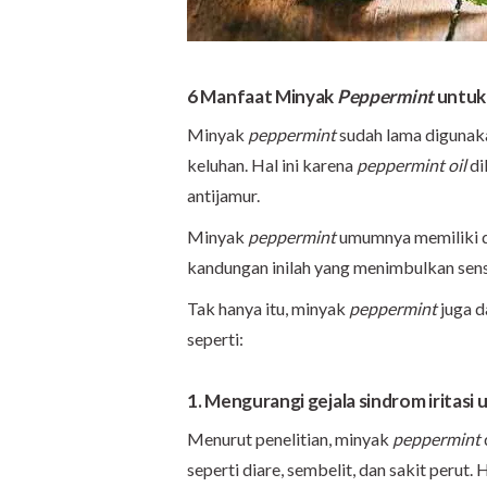
6 Manfaat Minyak
Peppermint
untuk
Minyak
peppermint
sudah lama digunak
keluhan. Hal ini karena
peppermint oil
di
antijamur.
Minyak
peppermint
umumnya memiliki d
kandungan inilah yang menimbulkan sens
Tak hanya itu, minyak
peppermint
juga d
seperti:
1. Mengurangi gejala sindrom iritasi 
Menurut penelitian, minyak
peppermint
seperti diare, sembelit, dan sakit perut. 