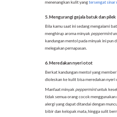
menenangkan kulit yang
tersengat sinar
5. Mengurangi gejala batuk dan pilek
Bila kamu saat ini sedang mengalami batu
menghirup aroma minyak
peppermint
un
kandungan mentol pada minyak ini pun 
melegakan pernapasan.
6. Meredakan nyeri otot
Berkat kandungan mentol yang memberik
dioleskan ke kulit bisa meredakan nyeri 
Manfaat minyak
peppermint
untuk kese
tidak semua orang cocok menggunakan mi
alergi yang dapat ditandai dengan munc
bibir dan kelopak mata, hingga sulit ber