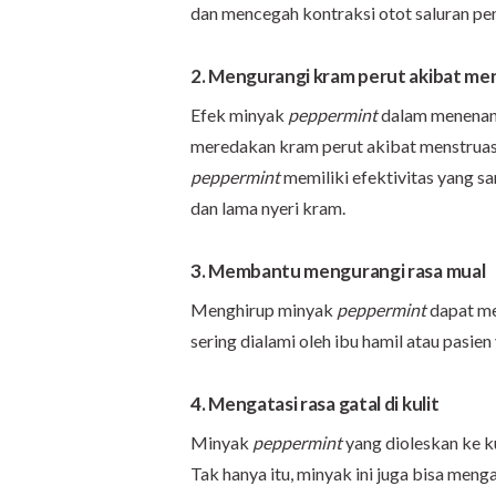
dan mencegah kontraksi otot saluran pe
2. Mengurangi kram perut akibat me
Efek minyak
peppermint
dalam menenang
meredakan kram perut akibat menstruasi
peppermint
memiliki efektivitas yang s
dan lama nyeri kram.
3. Membantu mengurangi rasa mual
Menghirup minyak
peppermint
dapat me
sering dialami oleh ibu hamil atau pasien
4. Mengatasi rasa gatal di kulit
Minyak
peppermint
yang dioleskan ke ku
Tak hanya itu, minyak ini juga bisa menga