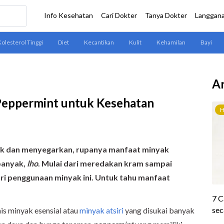
Ar
eppermint untuk Kesehatan
ik dan menyegarkan,
rupanya manfaat minyak
banyak,
lho
. Mulai dari meredakan kram sampai
ri penggunaan minyak ini. Untuk tahu manfaat
nis minyak esensial atau
minyak atsiri
yang disukai banyak