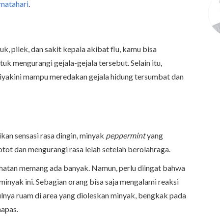
 matahari
.
k, pilek, dan sakit kepala akibat flu, kamu bisa
tuk mengurangi gejala-gejala tersebut. Selain itu,
diyakini mampu meredakan gejala hidung tersumbat dan
an sensasi rasa dingin, minyak
peppermint
yang
otot dan mengurangi rasa lelah setelah berolahraga.
hatan memang ada banyak. Namun, perlu diingat bahwa
nyak ini. Sebagian orang bisa saja mengalami reaksi
ulnya ruam di area yang dioleskan minyak, bengkak pada
napas.