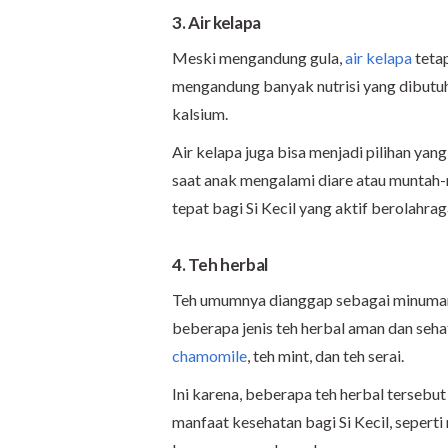
3. Air kelapa
Meski mengandung gula,
air kelapa
tetap
mengandung banyak nutrisi yang dibutuhk
kalsium.
Air kelapa juga bisa menjadi pilihan yan
saat anak mengalami diare atau muntah-mu
tepat bagi Si Kecil yang aktif berolahra
4. Teh herbal
Teh umumnya dianggap sebagai minuman 
beberapa jenis teh herbal aman dan seh
chamomile
, teh mint, dan teh serai.
Ini karena, beberapa teh herbal terseb
manfaat kesehatan bagi Si Kecil, sepert