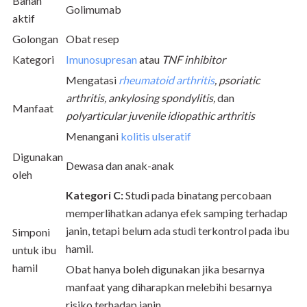
Bahan
Golimumab
aktif
Golongan
Obat resep
Kategori
Imunosupresan
atau
TNF inhibitor
Mengatasi
rheumatoid arthritis
, psoriatic
arthritis, ankylosing spondylitis,
dan
Manfaat
polyarticular juvenile idiopathic arthritis
Menangani
kolitis ulseratif
Digunakan
Dewasa dan anak-anak
oleh
Kategori C:
Studi pada binatang percobaan
memperlihatkan adanya efek samping terhadap
janin, tetapi belum ada studi terkontrol pada ibu
Simponi
hamil.
untuk ibu
hamil
Obat hanya boleh digunakan jika besarnya
manfaat yang diharapkan melebihi besarnya
risiko terhadap janin.