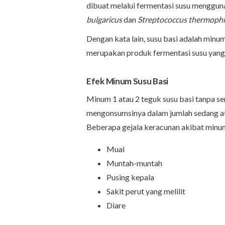
dibuat melalui fermentasi susu mengguna
bulgaricus
dan
Streptococcus thermophi
Dengan kata lain, susu basi adalah min
merupakan produk fermentasi susu yan
Efek Minum Susu Basi
Minum 1 atau 2 teguk susu basi tanpa s
mengonsumsinya dalam jumlah sedang 
Beberapa gejala keracunan akibat minum
Mual
Muntah-muntah
Pusing kepala
Sakit perut yang melilit
Diare