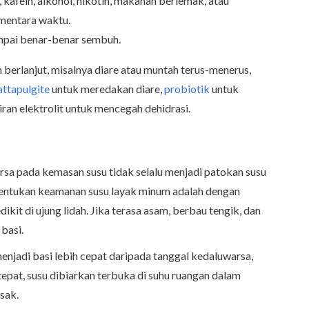
kafein, alkohol, nikotin, makanan berlemak, atau
mentara waktu.
sampai benar-benar sembuh.
 berlanjut, misalnya diare atau muntah terus-menerus,
attapulgite
untuk meredakan diare,
probiotik
untuk
ran elektrolit untuk mencegah dehidrasi.
rsa pada kemasan susu tidak selalu menjadi patokan susu
nentukan keamanan susu layak minum adalah dengan
it di ujung lidah. Jika terasa asam, berbau tengik, dan
basi.
njadi basi lebih cepat daripada tanggal kedaluwarsa,
tepat, susu dibiarkan terbuka di suhu ruangan dalam
sak.