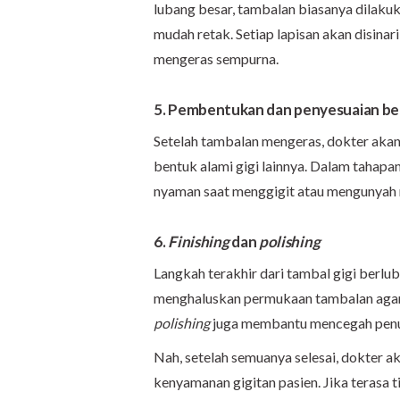
lubang besar, tambalan biasanya dilakuka
mudah retak. Setiap lapisan akan disina
mengeras sempurna.
5. Pembentukan dan penyesuaian ben
Setelah tambalan mengeras, dokter aka
bentuk alami gigi lainnya. Dalam tahapan
nyaman saat menggigit atau mengunyah
6.
Finishing
dan
polishing
Langkah terakhir dari tambal gigi berl
menghaluskan permukaan tambalan agar t
polishing
juga membantu mencegah penum
Nah, setelah semuanya selesai, dokter 
kenyamanan gigitan pasien. Jika terasa 