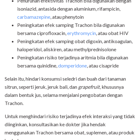
Penurunan efektivitas Trachon bila digunakan dengan
isoniazid, antasida dengan aluminium, rifampicin,
carbamazepine
, atau phenytoin
Peningkatan efek samping Trachon bila digunakan
bersama ciprofloxacin,
erythromycin
, atau obat HIV
Peningkatan efek samping obat digoxin, antikoagulan,
haloperidol, aliskiren, atau methylprednisolone
Peningkatan risiko terjadinya aritmia bila digunakan
bersama quinidine,
domperidone
, atau cisapride
Selain itu, hindari konsumsi seledri dan buah dari tanaman
sitrun, seperti jeruk, jeruk bali, dan
grapefruit
, khususnya
dalam bentuk jus, selama menjalani pengobatan dengan
Trachon.
Untuk menghindari risiko terjadinya efek interaksi yang tidak
diinginkan, konsultasikan ke dokter jika hendak
menggunakan Trachon bersama obat, suplemen, atau produk