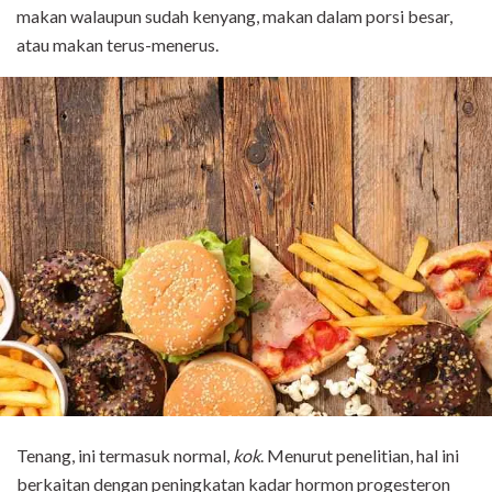
makan walaupun sudah kenyang, makan dalam porsi besar,
atau makan terus-menerus.
Tenang, ini termasuk normal,
kok
. Menurut penelitian, hal ini
berkaitan dengan peningkatan kadar hormon progesteron