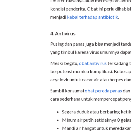
Dokter biasanya akan meresepkan antib
kondisi penderita. Obat ini perlu dihab
menjadi
kebal terhadap antibiotik
.
4. Antivirus
Pusing dan panas juga bisa menjadi tanda
yang timbul karena virus umumnya dapa
Meski begitu,
obat antivirus
terkadang t
berpotensi memicu komplikasi. Beberapa
acyclovir
untuk
cacar air
atau herpes da
Sambil konsumsi
obat pereda panas
dan 
cara sederhana untuk mempercepat pen
Segera duduk atau berbaring keti
Minum air putih setidaknya 8 gelas
Mandi air hangat untuk meredaka