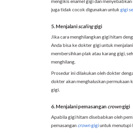
mengikis enamel gigi dan menyebabkan rada
juga tidak cocok digunakan untuk
gigi se
5. Menjalani
scaling
gigi
Jika cara menghilangkan gigi hitam den
Anda bisa ke dokter gigi untuk menjalan
membersihkan plak atau karang gigi, seh
menghilang.
Prosedur ini dilakukan oleh dokter denga
dokter akan menghaluskan permukaan ka
gigi.
6. Menjalani pemasangan
crown
gigi
Apabila gigi hitam disebabkan oleh pe
pemasangan
crown
gigi
untuk menutupi 