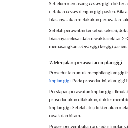
Sebelum memasang
crown
gigi, dokter
cetakan
crown
dengan gigi pasien. Bila a
biasanya akan melakukan perawatan salur
Setelah perawatan tersebut selesai, do
biasanya selesai dalam waktu sekitar 2–
memasangkan
crown
gigi ke gigi pasien.
7. Menjalani perawatan implan gigi
Prosedur lain untuk menghilangkan gigi h
implan gigi
. Pada prosedur ini, akar gigi
Persiapan perawatan implan gigi dimulai
prosedur akan dilakukan, dokter membius
implan gigi. Setelah itu, dokter akan m
rusak dan hitam.
Proses penyembuhan prosedur implan gi