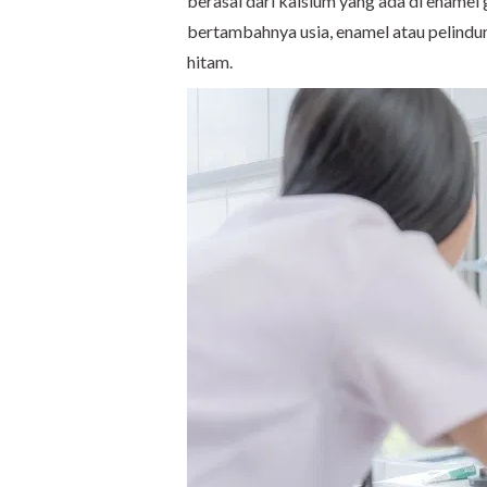
berasal dari kalsium yang ada di enamel g
bertambahnya usia, enamel atau pelindu
hitam.