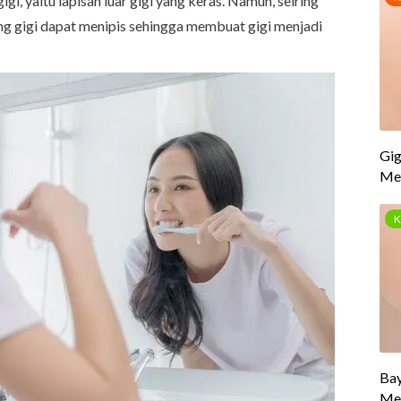
igi, yaitu lapisan luar gigi yang keras. Namun, seiring
ng gigi dapat menipis sehingga membuat gigi menjadi