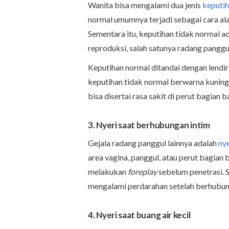
Wanita bisa mengalami dua jenis
keputi
normal umumnya terjadi sebagai cara a
Sementara itu, keputihan tidak normal a
reproduksi, salah satunya radang panggu
Keputihan normal ditandai dengan lendir
keputihan tidak normal berwarna kuning 
bisa disertai rasa sakit di perut bagian 
3. Nyeri saat berhubungan intim
Gejala radang panggul lainnya adalah
ny
area vagina, panggul, atau perut bagian
melakukan
foreplay
sebelum penetrasi. S
mengalami perdarahan setelah berhubun
4. Nyeri saat buang air kecil