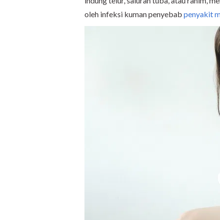
indung telur, saluran tuba, atau rahim, 
oleh infeksi kuman penyebab
penyakit m