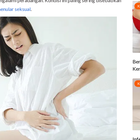
mengalami peradangan. Kondisi ini paling sering disebabkan
enular seksual
.