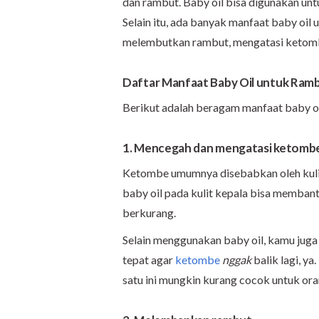
dan rambut. Baby oil bisa digunakan u
Selain itu, ada banyak manfaat baby oil 
melembutkan rambut, mengatasi ketomb
Daftar Manfaat Baby Oil untuk Ram
Berikut adalah beragam manfaat baby oi
1. Mencegah dan mengatasi ketomb
Ketombe umumnya disebabkan oleh kulit
baby oil pada kulit kepala bisa memban
berkurang.
Selain menggunakan baby oil, kamu jug
tepat agar
ketombe
nggak
balik lagi, y
satu ini mungkin kurang cocok untuk oran