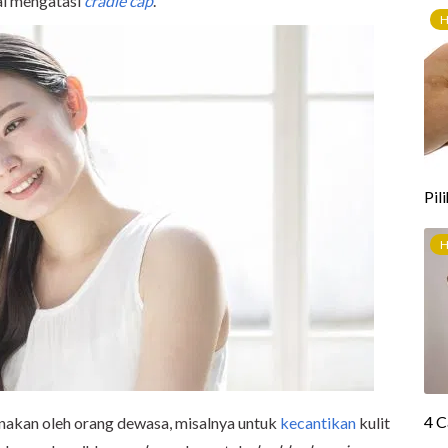
ai mengatasi
cradle cap
.
gunakan oleh orang dewasa, misalnya untuk
kecantikan
kulit