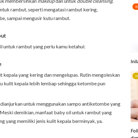
ntuk membersihkan
makeup
dan untuk
double cleansing
.
untuk rambut, seperti mengatasi rambut kering,
e, sampai mengusir kutu rambut.
but
l untuk rambut yang perlu kamu ketahui:
e
 kepala yang kering dan mengelupas. Rutin mengoleskan
tu kulit kepala lebih lembap sehingga ketombe pun
a dianjurkan untuk menggunakan sampo antiketombe yang
a. Meski demikian, manfaat baby oil untuk rambut yang
g yang memiliki jenis kulit kepala berminyak, ya.