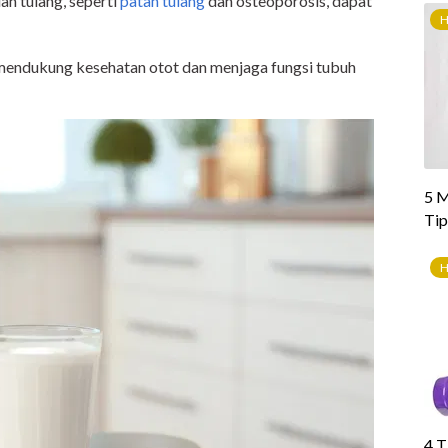
ah tulang, seperti
patah tulang
dan osteoporosis, dapat
ga mendukung kesehatan otot dan menjaga fungsi tubuh