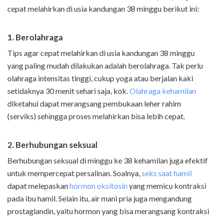
cepat melahirkan di usia kandungan 38 minggu berikut ini:
1. Berolahraga
Tips agar cepat melahirkan di usia kandungan 38 minggu
yang paling mudah dilakukan adalah berolahraga. Tak perlu
olahraga intensitas tinggi, cukup yoga atau berjalan kaki
setidaknya 30 menit sehari saja, kok.
Olahraga kehamilan
diketahui dapat merangsang pembukaan leher rahim
(serviks) sehingga proses melahirkan bisa lebih cepat.
2. Berhubungan seksual
Berhubungan seksual di minggu ke 38 kehamilan juga efektif
untuk mempercepat persalinan. Soalnya,
seks saat hamil
dapat melepaskan
hormon oksitosin
yang memicu kontraksi
pada ibu hamil. Selain itu, air mani pria juga mengandung
prostaglandin, yaitu hormon yang bisa merangsang kontraksi