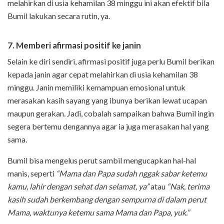
melahirkan di usia kehamilan 38 minggu ini akan efektif bila
Bumil lakukan secara rutin, ya.
7. Memberi afirmasi positif ke janin
Selain ke diri sendiri, afirmasi positif juga perlu Bumil berikan
kepada janin agar cepat melahirkan di usia kehamilan 38
minggu. Janin memiliki kemampuan emosional untuk
merasakan kasih sayang yang ibunya berikan lewat ucapan
maupun gerakan. Jadi, cobalah sampaikan bahwa Bumil ingin
segera bertemu dengannya agar ia juga merasakan hal yang
sama.
Bumil bisa mengelus perut sambil mengucapkan hal-hal
manis, seperti
“Mama dan Papa sudah nggak sabar ketemu
kamu, lahir dengan sehat dan selamat, ya”
atau
“Nak, terima
kasih sudah berkembang dengan sempurna di dalam perut
Mama, waktunya ketemu sama Mama dan Papa, yuk.”