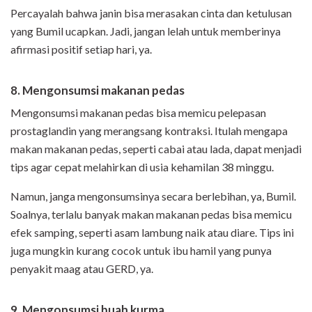
Percayalah bahwa janin bisa merasakan cinta dan ketulusan
yang Bumil ucapkan. Jadi, jangan lelah untuk memberinya
afirmasi positif setiap hari, ya.
8. Mengonsumsi makanan pedas
Mengonsumsi makanan pedas bisa memicu pelepasan
prostaglandin yang merangsang kontraksi. Itulah mengapa
makan makanan pedas, seperti cabai atau lada, dapat menjadi
tips agar cepat melahirkan di usia kehamilan 38 minggu.
Namun, janga mengonsumsinya secara berlebihan, ya, Bumil.
Soalnya, terlalu banyak makan makanan pedas bisa memicu
efek samping, seperti asam lambung naik atau diare. Tips ini
juga mungkin kurang cocok untuk ibu hamil yang punya
penyakit maag atau GERD, ya.
9. Mengonsumsi buah kurma