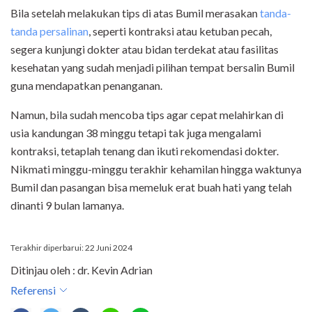
Bila setelah melakukan tips di atas Bumil merasakan
tanda-
tanda persalinan
, seperti kontraksi atau ketuban pecah,
segera kunjungi dokter atau bidan terdekat atau fasilitas
kesehatan yang sudah menjadi pilihan tempat bersalin Bumil
guna mendapatkan penanganan.
Namun, bila sudah mencoba tips agar cepat melahirkan di
usia kandungan 38 minggu tetapi tak juga mengalami
kontraksi, tetaplah tenang dan ikuti rekomendasi dokter.
Nikmati minggu-minggu terakhir kehamilan hingga waktunya
Bumil dan pasangan bisa memeluk erat buah hati yang telah
dinanti 9 bulan lamanya.
Terakhir diperbarui: 22 Juni 2024