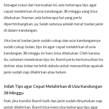
Sebagai solusi dari keresahan ini, ada beberapa tips agar
cepat melahirkan di usia kandungan 38 minggu yang bisa
dilakukan. Namun, ada beberapa hal yang perlu
dipertimbangkan, ya. Salah satunya adalah berat badan janin
di dalam kandungan.
Jika berat badan janin sudah cukup dan usia kandungannya
sudah cukup bulan, tips ini agar cepat melahirkan di usia
kandungan 38 minggu ini baru bisa dilakukan. Oleh karena
itu, sebelum melakukan tips ini, Bumil perlu berkonsultasi ke
dokter atau bidan terlebih dahulu untuk memastikan apakah
janin sudah siap dilahirkan atau belum.
Inilah Tips agar Cepat Melahirkan di Usia Kandungan
38 Minggu
Nah, jika kondisi Bumil baik dan janin sudah dinyatakan siap
untuk dilahirkan, Bumil bisa mencoba beberapa tips agar