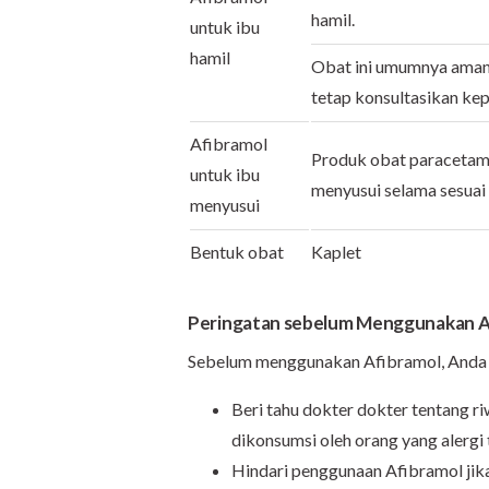
hamil.
untuk ibu
hamil
Obat ini umumnya aman
tetap konsultasikan kep
Afibramol
Produk obat paracetamo
untuk ibu
menyusui selama sesuai
menyusui
Bentuk obat
Kaplet
Peringatan sebelum Menggunakan A
Sebelum menggunakan Afibramol, Anda p
Beri tahu dokter dokter tentang ri
dikonsumsi oleh orang yang alergi
Hindari penggunaan Afibramol jik