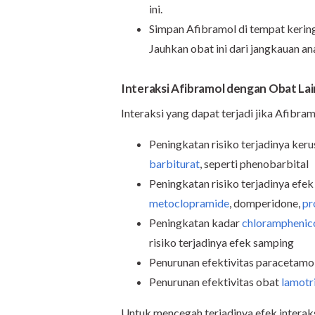
ini.
Simpan Afibramol di tempat kering 
Jauhkan obat ini dari jangkauan a
Interaksi Afibramol dengan Obat Lai
Interaksi yang dapat terjadi jika Afibr
Peningkatan risiko terjadinya ker
barbiturat
, seperti phenobarbital
Peningkatan risiko terjadinya efe
metoclopramide
, domperidone,
pr
Peningkatan kadar
chloramphenic
risiko terjadinya efek samping
Penurunan efektivitas paracetamo
Penurunan efektivitas obat
lamotr
Untuk mencegah terjadinya efek interak