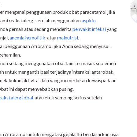
.
er mengenai penggunaan produk obat paracetamol jika
lami reaksi alergi setelah menggunakan
aspirin
.
Anda pernah atau sedang menderita
penyakit infeksi
yang
njal,
anemia hemolitik
, atau
malnutrisi
.
i penggunaan Afibramol jika Anda sedang menyusui,
kehamilan.
Anda sedang menggunakan obat lain, termasuk suplemen
h untuk mengantisipasi terjadinya interaksi antarobat.
melakukan aktivitas lain yang memerlukan kewaspadaan
bat ini dapat menyebabkan pusing.
eaksi alergi obat
atau efek samping serius setelah
n Afibramol untuk mengatasi gejala flu berdasarkan usia