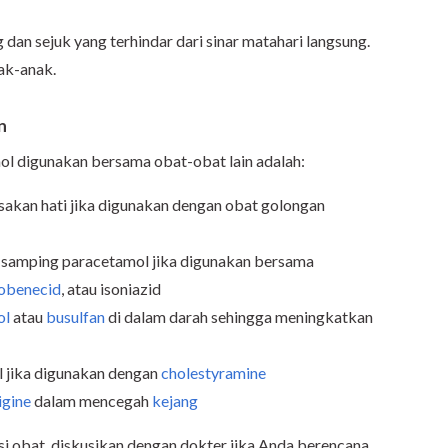
dan sejuk yang terhindar dari sinar matahari langsung.
nak-anak.
n
amol digunakan bersama obat-obat lain adalah:
usakan hati jika digunakan dengan obat golongan
k samping paracetamol jika digunakan bersama
obenecid
, atau isoniazid
ol
atau
busulfan
di dalam darah sehingga meningkatkan
l jika digunakan dengan
cholestyramine
igine
dalam mencegah
kejang
si obat, diskusikan dengan dokter jika Anda berencana