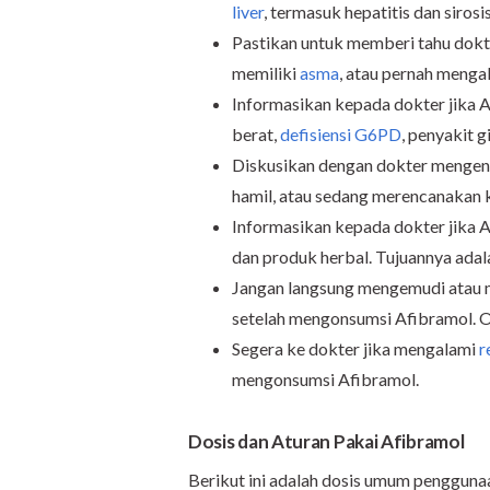
liver
, termasuk hepatitis dan sirosis
Pastikan untuk memberi tahu dokt
memiliki
asma
, atau pernah menga
Informasikan kepada dokter jika 
berat,
defisiensi G6PD
, penyakit gi
Diskusikan dengan dokter mengena
hamil, atau sedang merencanakan 
Informasikan kepada dokter jika 
dan produk herbal. Tujuannya adala
Jangan langsung mengemudi atau 
setelah mengonsumsi Afibramol. O
Segera ke dokter jika mengalami
r
mengonsumsi Afibramol.
Dosis dan Aturan Pakai Afibramol
Berikut ini adalah dosis umum penggunaa