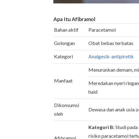
Apa Itu Afibramol
Bahan aktif
Paracetamol
Golongan
Obat bebas terbatas
Kategori
Analgesik-antipiretik
Menurunkan demam, misa
Manfaat
Meredakan nyeri ringan, 
haid
Dikonsumsi
Dewasa dan anak usia ≥
oleh
Kategori B:
Studi pada
risiko paracetamol terh
Afibramol