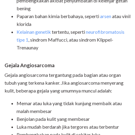
pembengkakan akibat penyumbatan di kelenjar getah
bening
Paparan bahan kimia berbahaya, seperti
arsen
atau vinil
klorida
Kelainan genetik
tertentu, seperti
neurofibromatosis
tipe 1
, sindrom Maffucci, atau sindrom Klippel-
Trenaunay
Gejala Angiosarcoma
Gejala angiosarcoma tergantung pada bagian atau organ
tubuh yang terkena kanker. Jika angiosarcoma menyerang
kulit, beberapa gejala yang umumnya muncul adalah:
Memar atau luka yang tidak kunjung membaik atau
malah membesar
Benjolan pada kulit yang membesar
Luka mudah berdarah jika tergores atau terbentur
Pembengkakan pada kulit di sekitar luka