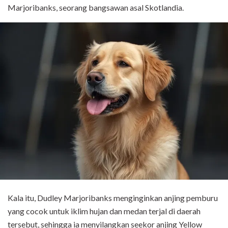
Marjoribanks, seorang bangsawan asal Skotlandia.
Kala itu, Dudley Marjoribanks menginginkan anjing pemburu
yang cocok untuk iklim hujan dan medan terjal di daerah
tersebut, sehingga ia menyilangkan seekor anjing Yellow