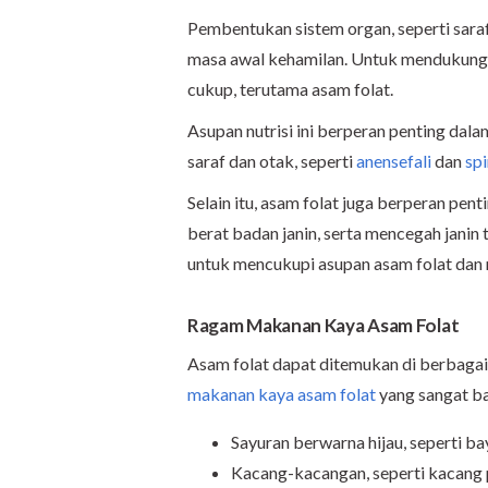
Pembentukan sistem organ, seperti saraf 
masa awal kehamilan. Untuk mendukung 
cukup, terutama asam folat.
Asupan nutrisi ini berperan penting dal
saraf dan otak, seperti
anensefali
dan
spi
Selain itu, asam folat juga berperan 
berat badan janin, serta mencegah janin t
untuk mencukupi asupan asam folat dan n
Ragam Makanan Kaya Asam Folat
Asam folat dapat ditemukan di berbagai 
makanan kaya asam folat
yang sangat ba
Sayuran berwarna hijau, seperti b
Kacang-kacangan, seperti kacang