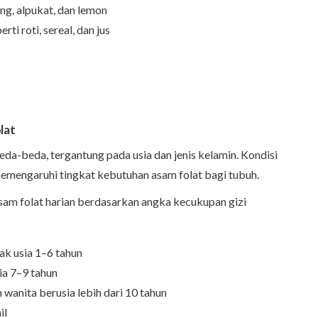
ng, alpukat, dan lemon
ti roti, sereal, dan jus
lat
da-beda, tergantung pada usia dan jenis kelamin. Kondisi
 memengaruhi tingkat kebutuhan asam folat bagi tubuh.
asam folat harian berdasarkan angka kecukupan gizi
k usia 1–6 tahun
ia 7–9 tahun
wanita berusia lebih dari 10 tahun
il