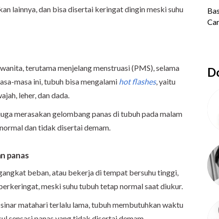
n lainnya, dan bisa disertai keringat dingin meski suhu
wanita, terutama menjelang menstruasi (PMS), selama
Do
masa-masa ini, tubuh bisa mengalami
hot flashes
, yaitu
ajah, leher, dan dada.
juga merasakan gelombang panas di tubuh pada malam
 normal dan tidak disertai demam.
gan panas
ngangkat beban, atau bekerja di tempat bersuhu tinggi,
erkeringat, meski suhu tubuh tetap normal saat diukur.
r sinar matahari terlalu lama, tubuh membutuhkan waktu
l sensasi panas yang tidak disertai demam.