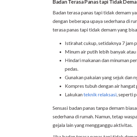
Badan Terasa Panas tapi Tidak Dem
Badan terasa panas tapi tidak demam yan
dengan beberapa upaya sederhana di rum
terasa panas tapi tidak demam yang bis
Istirahat cukup, setidaknya 7 jam p
Minum air putih lebih banyak atau 
Hindari makanan dan minuman pemi
pedas.
Gunakan pakaian yang sejuk dan n
Kompres tubuh dengan air hangat p
Lakukan
teknik relaksasi
, seperti
Sensasi badan panas tanpa demam bias
sederhana di rumah. Namun, tetap waspa
gejala lain yang mengganggu aktivitas.
Jika badan terasa panas tapi tidak dem