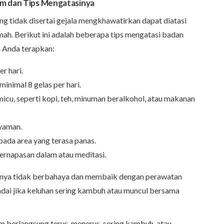
am dan Tips Mengatasinya
g tidak disertai gejala mengkhawatirkan dapat diatasi
ah. Berikut ini adalah beberapa tips mengatasi badan
a Anda terapkan:
er hari.
minimal 8 gelas per hari.
cu, seperti kopi, teh, minuman beralkohol, atau makanan
yaman.
ada area yang terasa panas.
 pernapasan dalam atau meditasi.
anya tidak berbahaya dan membaik dengan perawatan
dai jika keluhan sering kambuh atau muncul bersama
am berlangsung terus-menerus, sering kambuh, atau