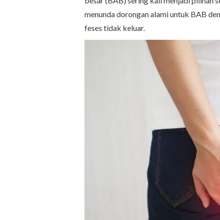
besar (BAB) sering kali menjadi pilihan
menunda dorongan alami untuk BAB den
feses tidak keluar.