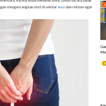
 sementara. Ketika Anda menahan BAB, tubuh secara sadar
gan mengencangkan otot di sekitar
anus
dan rektum agar