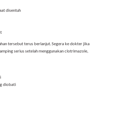
aat disentuh
at
an tersebut terus berlanjut. Segera ke dokter jika
samping serius setelah menggunakan clotrimazole,
i
g diobati