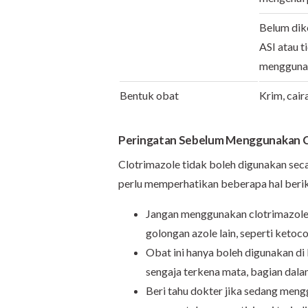
Belum dik
ASI atau t
menggunak
Bentuk obat
Krim, cair
Peringatan Sebelum Menggunakan C
Clotrimazole tidak boleh digunakan se
perlu memperhatikan beberapa hal berik
Jangan menggunakan clotrimazole j
golongan azole lain, seperti ketoc
Obat ini hanya boleh digunakan di k
sengaja terkena mata, bagian dalam
Beri tahu dokter jika sedang meng