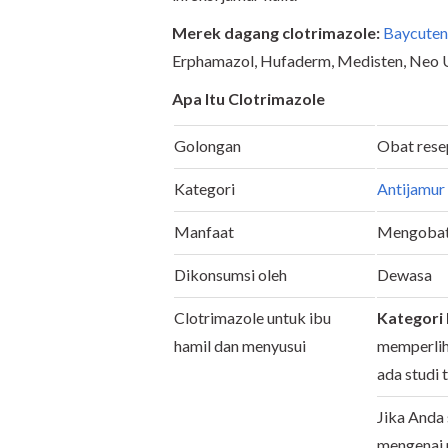
Merek dagang clotrimazole:
Baycute
Erphamazol, Hufaderm, Medisten, Neo Ul
Apa Itu Clotrimazole
Golongan
Obat rese
Kategori
Antijamur
Manfaat
Mengoba
Dikonsumsi oleh
Dewasa
Clotrimazole untuk ibu
Kategori
hamil dan menyusui
memperliha
ada studi 
Jika Anda
mengenai 