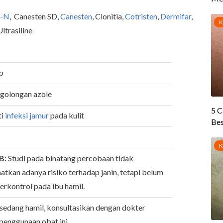
n-N
, Canesten SD,
Canesten
, Clonitia,
Cotristen
,
Dermifar
,
trasiline
p
golongan azole
ti
infeksi jamur
pada kulit
 B:
Studi pada binatang percobaan tidak
tkan adanya risiko terhadap janin, tetapi belum
terkontrol pada ibu hamil.
 sedang hamil, konsultasikan dengan dokter
penggunaan obat ini.