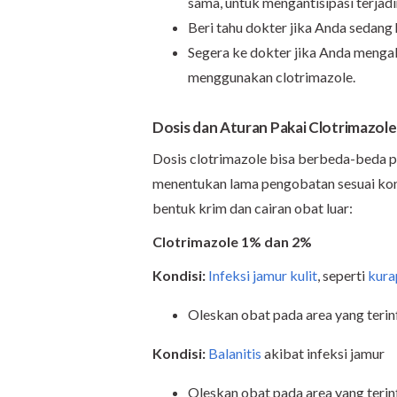
sama, untuk mengantisipasi terjadi
Beri tahu dokter jika Anda sedang
Segera ke dokter jika Anda menga
menggunakan clotrimazole.
Dosis dan Aturan Pakai Clotrimazole
Dosis clotrimazole bisa berbeda-beda p
menentukan lama pengobatan sesuai kond
bentuk krim dan cairan obat luar:
Clotrimazole 1% dan 2%
Kondisi:
Infeksi jamur kulit
, seperti
kura
Oleskan obat pada area yang terinf
Kondisi:
Balanitis
akibat infeksi jamur
Oleskan obat pada area yang terinf